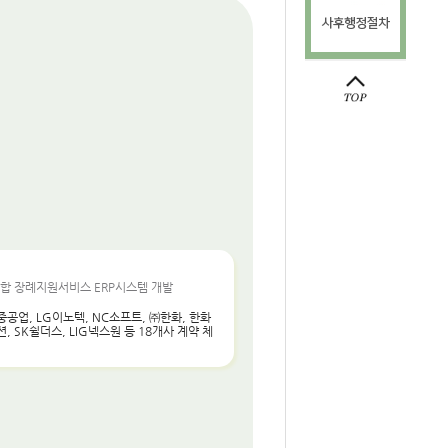
통합 장례지원서비스 ERP시스템 개발
공업, LG이노텍, NC소프트, ㈜한화, 한화
, SK쉴더스, LIG넥스원 등 18개사 계약 체