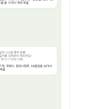
수협 등 15개사 계약 체결
설계 시스템 특허 등록:
어플 ‘장례준비 해피엔딩!’
 제10-1749313호)
계, 코웨이, 현대시멘트, KB증권등 38개사
 체결