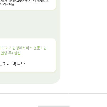
자동차, 네이버그룹(6개사), 유한킴벌리 등
사 계약 체결
 최초 기업장례서비스 전문기업
엔딩(주) 설립
표이사 박덕만