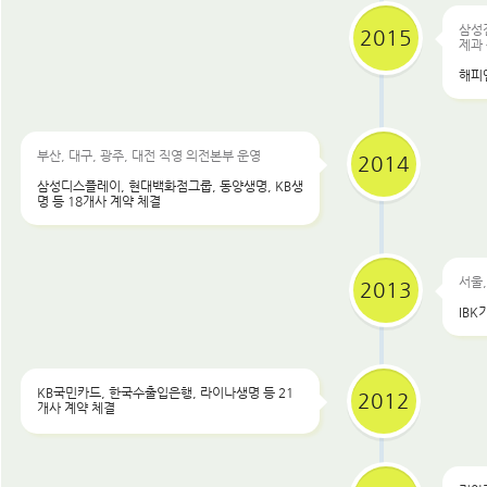
삼성전
2015
제과 
해피
부산, 대구, 광주, 대전 직영 의전본부 운영
2014
삼성디스플레이, 현대백화점그룹, 동양생명, KB생
명 등 18개사 계약 체결
서울,
2013
IBK
KB국민카드, 한국수출입은행, 라이나생명 등 21
2012
개사 계약 체결