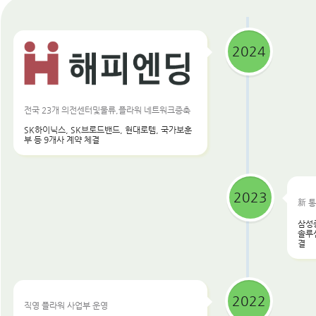
2024
전국 23개 의전센터및물류,플라워 네트워크증축
SK하이닉스, SK브로드밴드, 현대로템, 국가보훈
부 등 9개사 계약 체결
2023
新 
삼성중
솔루션
결
2022
직영 플라워 사업부 운영