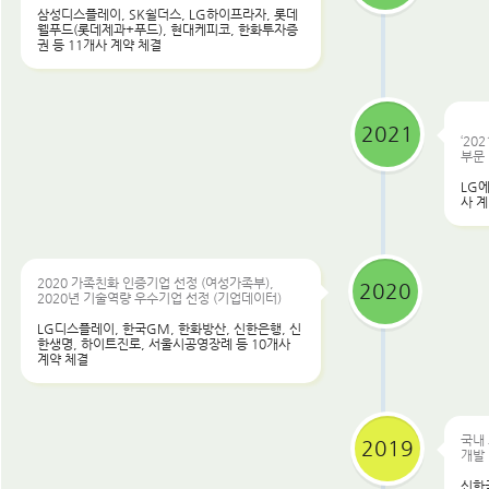
삼성디스플레이, SK쉴더스, LG하이프라자, 롯데
웰푸드(롯데제과+푸드), 현대케피코, 한화투자증
권 등 11개사 계약 체결
2021
‘2
부문
LG
사 계
2020 가족친화 인증기업 선정 (여성가족부),
2020
2020년 기술역량 우수기업 선정 (기업데이터)
LG디스플레이, 한국GM, 한화방산, 신한은행, 신
한생명, 하이트진로, 서울시공영장례 등 10개사
계약 체결
국내 
2019
개발 
신한