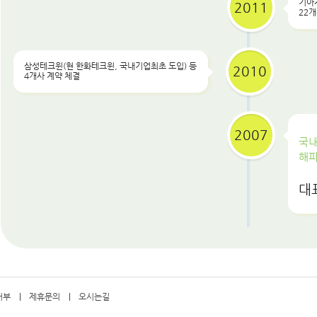
기아
2011
22개
삼성테크윈(현 한화테크윈, 국내기업최초 도입) 등
2010
4개사 계약 체결
2007
국내
해피
대
거부
제휴문의
오시는길