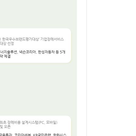
021 한국우수브랜드평가대상’ 기업장례서비스
 대상 선정
에너지솔루션, 넥슨코리아, 한성자동차 등 5개
약 체결
최초 장례비용 설계시스템(PC, 모바일)
및 오픈
금융투자, 코리아세븐, KB국민은행, 한화시스