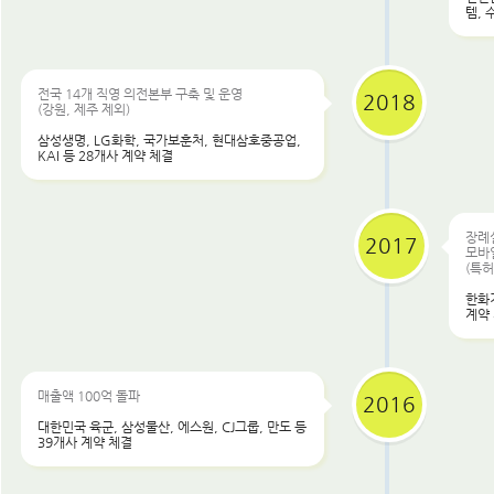
템, 
전국 14개 직영 의전본부 구축 및 운영
2018
(강원, 제주 제외)
삼성생명, LG화학, 국가보훈처, 현대삼호중공업,
KAI 등 28개사 계약 체결
장례
2017
모바일
(특허
한화기
계약
매출액 100억 돌파
2016
대한민국 육군, 삼성물산, 에스원, CJ그룹, 만도 등
39개사 계약 체결