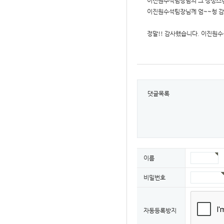
이진원수석팀장님의 그 정성스런
이진원수석팀장님께 엄~~청 감
정말!! 감사했습니다. 이진원수
댓글목록
이름
비밀번호
자동등록방지