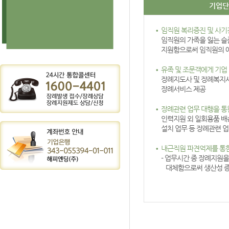
기업단
임직원 복리증진 및 사기
임직원의 가족을 잃는 슬
지원함으로써 임직원의 
유족 및 조문객에게 기업
장례지도사 및 장례복지
장례서비스 제공
장례관련 업무 대행을 통
인력지원 외 일회용품 배송
설치 업무 등 장례관련 
내근직원 파견억제를 통한
- 업무시간 중 장례지원
대체함으로써 생산성 